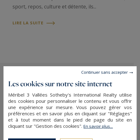
sport, repos, culture et détente, ils...
LIRE LA SUITE
Continuer sans accepter
Les cookies sur notre site internet
Méribel 3 Vallées Sotheby's International Realty utilise
Semaine Zen Attitude
des cookies pour personnaliser le contenu et vous offrir
une expérience sur mesure. Vous pouvez gérer vos
MÉRIBEL 3 VALLÉES
préférences et en savoir plus en cliquant sur "Réglages"
et à tout moment dans le pied de page du site en
ZEN ALTITUDE Méribel vous invite à une sortie
cliquant sur "Gestion des cookies".
En savoir plus...
de l’hiver tout en douceur. Neige et soleil ne font