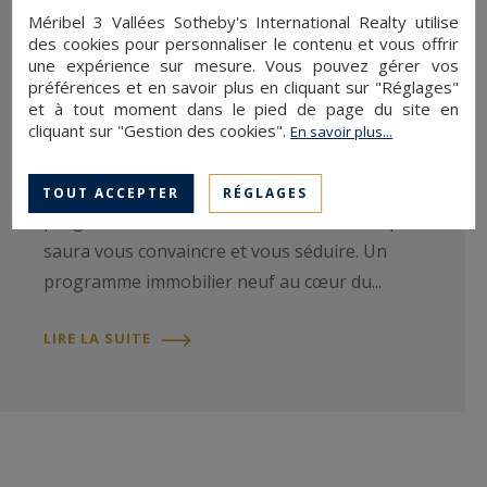
Méribel 3 Vallées Sotheby's International Realty utilise
Le programme neuf LE YANA à
des cookies pour personnaliser le contenu et vous offrir
Méribel
une expérience sur mesure. Vous pouvez gérer vos
préférences et en savoir plus en cliquant sur "Réglages"
et à tout moment dans le pied de page du site en
Vous souhaitez investir à Méribel et vous êtes à
cliquant sur "Gestion des cookies".
En savoir plus...
la recherche d’un programme neuf de standing ?
Dans ce cas, découvrez sans attendre le Yana, un
TOUT ACCEPTER
RÉGLAGES
programme immobilier de luxe ambitieux qui
saura vous convaincre et vous séduire. Un
programme immobilier neuf au cœur du...
LIRE LA SUITE