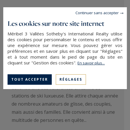
Continuer sans accepter
Les cookies sur notre site internet
Méribel 3 Vallées Sotheby's International Realty utilise
des cookies pour personnaliser le contenu et vous offrir
une expérience sur mesure. Vous pouvez gérer vos
préférences et en savoir plus en cliquant sur "Réglages"
Pourquoi opter pour des vacances à
et à tout moment dans le pied de page du site en
Méribel ?
cliquant sur "Gestion des cookies".
En savoir plus...
Située au beau milieu des 3 Vallées, Méribel est
TOUT ACCEPTER
RÉGLAGES
devenue une des références en terme de
stations de ski luxueuse. Elle attire chaque année
de nombreux amateurs de glisse, des couples,
mais aussi des familles. Elle convient ainsi à une
multitude de personnes en quête...