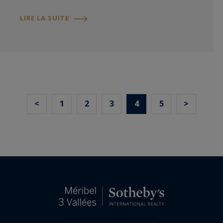
LIRE LA SUITE
<
1
2
3
4
5
>