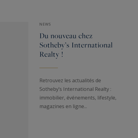
avec vos proches.
Découvrez ici notre offre de
location
NEWS
d’appartements à Méribel
ainsi que nos
chalets à
Du nouveau chez
louer
.
Sotheby’s International
Notre équipe se tient également à votre
Realty !
disposition pour vos projets d’
achat
d’appartement à Méribel
, ainsi que de chalets de
standing.
Retrouvez les actualités de
Sotheby’s International Realty :
immobilier, événements, lifestyle,
magazines en ligne...