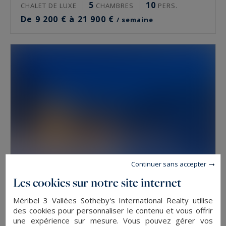
5
10
CHALET DE LUXE
CHAMBRES
PERS.
De 9 200 € à 21 900 €
/ semaine
Continuer sans accepter
Les cookies sur notre site internet
Méribel Les Allues
Méribel 3 Vallées Sotheby's International Realty utilise
5
12
CHALET DE LUXE
CHAMBRES
PERS.
des cookies pour personnaliser le contenu et vous offrir
une expérience sur mesure. Vous pouvez gérer vos
De 11 000 € à 35 000 €
/ semaine