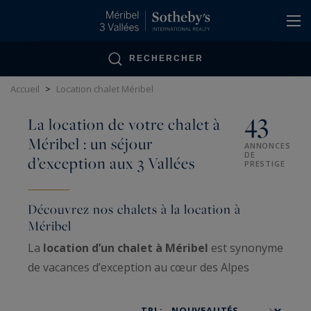
Panneau de gestion des cookies
RECHERCHER
Accueil
>
Location chalet Méribel
43
La location de votre chalet à
Méribel : un séjour
ANNONCES
DE
d’exception aux 3 Vallées
PRESTIGE
Découvrez nos chalets à la location à
Méribel
La
location d’un chalet à Méribel
est synonyme
de vacances d’exception au cœur des Alpes
françaises. Si vous recherchez le dépaysement,
l’air pur et les grands espaces facilement
TRI :