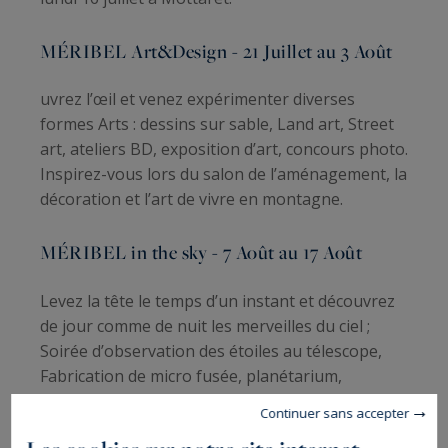
MÉRIBEL Art&Design - 21 Juillet au 3 Août
uvrez l’œil et venez expérimenter diverses
formes Arts : dessins sur sable, Land art, Street
art, ateliers BD, exposition d’art, concours photo.
Inspirez-vous lors du salon de l’aménagement, la
décoration et l’art de vivre en montagne.
MÉRIBEL in the sky - 7 Août au 17 Août
Levez la tête le temps d’un instant et découvrez
de jour comme de nuit les merveilles du ciel ;
Soirée d’observation des étoiles au télescope,
Fabrication de micro fusée, planétarium,
conférence, show de parapente bien d’autres
Continuer sans accepter
surprise à découvrir !