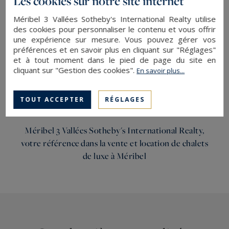
Les cookies sur notre site internet
Grandeur Nature - 18 Août au 31 Août
Méribel 3 Vallées Sotheby's International Realty utilise
des cookies pour personnaliser le contenu et vous offrir
une expérience sur mesure. Vous pouvez gérer vos
Évadez-vous en montagne et profitez de toutes
préférences et en savoir plus en cliquant sur "Réglages"
les activités en extérieur que propose Méribel et
et à tout moment dans le pied de page du site en
ses grands espaces ; Trottinette de descente, tir
cliquant sur "Gestion des cookies".
En savoir plus...
à l’arc, escalade, parcours d’orientation, cani-
rando, mountain circuit trainning et bien plus
TOUT ACCEPTER
RÉGLAGES
encore !
Méribel 3 Vallées Sotheby's International Realty,
votre référence dans la vente et
location de chalets
de luxe à Méribel