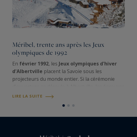
Méribel, trente ans après les Jeux
L
olympiques de 1992
i
En
février 1992
, les
Jeux olympiques d'hiver
d'Albertville
placent la Savoie sous les
c
projecteurs du monde entier. Si la cérémonie
i
d'ouverture se déroule à Albertville, les épreuves
u
sont réparties dans plusieurs
stations de la
r
LIRE LA SUITE
L
Tarentaise
, chacune mettant en avant son…
r
d