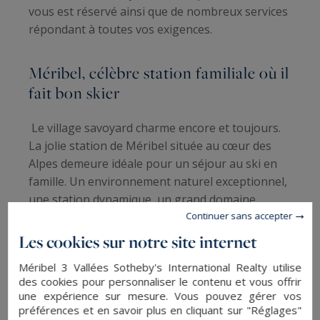
vous est réservé ainsi que de nombreux services
répondant à toutes vos exigences.
Méribel, célèbre station familiale où il
fait bon skier
Le village savoyard charme encore et toujours.
La jolie station de Méribel située au cœur des
Alpes demeure idéale pour un séjour au ski en
famille. Un environnement naturel exceptionnel,
une station dynamique, un grand domaine
Continuer sans accepter
skiable adapté même aux plus jeunes, Méribel
offre le meilleur pour des vacances à la
Les cookies sur notre site internet
montagne.
Méribel 3 Vallées Sotheby's International Realty utilise
des cookies pour personnaliser le contenu et vous offrir
Votre
chalet de luxe
situé à proximité du centre
une expérience sur mesure. Vous pouvez gérer vos
vous facilite l’accès aux boutiques de luxe et aux
préférences et en savoir plus en cliquant sur "Réglages"