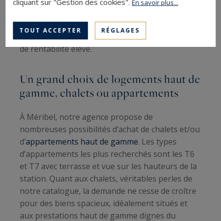
cliquant sur "Gestion des cookies".
En savoir plus...
nombreuses années et reste un havre de haute
montagne très recherché par les investisseurs,
TOUT ACCEPTER
RÉGLAGES
du fait de son attrait naturel et de son potentiel
de rentabilité élevé.
Un grand choix de logements haut de
gamme, chalets ou appartements
À Méribel, notre agence propose de
nombreuses possibilités d’achat de chalets et/ou
d’
appartements haut de gamme
. Les types
d’appartements les plus recherchés sont les T6
et T7 avec terrasse et vue sur les hauteurs de la
station. Quant aux chalets, véritables perles de
notre catalogue, la demande ne cesse de croître
pour des biens spacieux, idéalement situés et
aux prestations haut de gamme dignes du