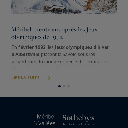
Méribel, trente ans après les Jeux
L
olympiques de 1992
i
En
février 1992
, les
Jeux olympiques d'hiver
d'Albertville
placent la Savoie sous les
c
projecteurs du monde entier. Si la cérémonie
i
d'ouverture se déroule à Albertville, les épreuves
u
sont réparties dans plusieurs
stations de la
r
LIRE LA SUITE
L
Tarentaise
, chacune mettant en avant son…
r
d