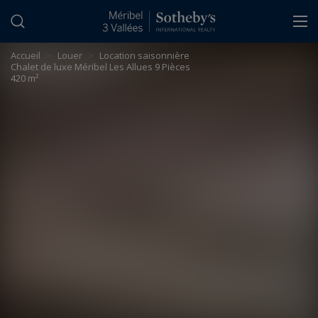
Panneau de gestion des cookies
Accueil
>
Louer
>
Location saisonnière
Chalet de luxe Méribel Les Allues 9 Pièces
420 m²