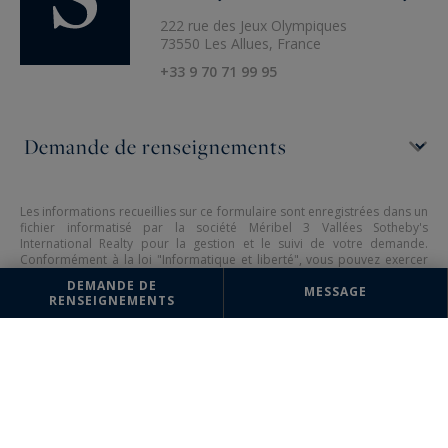
222 rue des Jeux Olympiques
73550 Les Allues, France
+33 9 70 71 99 95
Les informations recueillies sur ce formulaire sont enregistrées dans un
fichier informatisé par la société Méribel 3 Vallées Sotheby's
International Realty pour la gestion et le suivi de votre demande.
Conformément à la loi "Informatique et liberté", vous pouvez exercer
votre droit d'accès aux données vous concernant et les faire rectifier en
DEMANDE DE
MESSAGE
contactant : Méribel 3 Vallées Sotheby's International Realty,
RENSEIGNEMENTS
correspondant : "Informatique et libertés" 222 rue des Jeux Olympiques
73550 Les Allues ou à
meribel@meribel-sothebysrealty.com
, en
précisant dans l'objet du courrier "Droit des personnes" et en joignant
la copie de votre justificatif d'identité.
¹ Nous vous informons de l’existence de la liste d'opposition au
démarchage téléphonique "BLOCTEL" sur laquelle vous pouvez vous
inscrire (
bloctel.gouv.fr
).
Ce site est protégé par reCAPTCHA, les règles de
Confidentialité
et
les