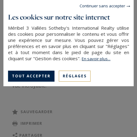
Continuer sans accepter
Renarde, vous propose une surface intérieure
Les cookies sur notre site internet
de 800 m², ainsi que l'avantage de la proximité
des pistes de ski. Il est constitué d'une cuisine et
Méribel 3 Vallées Sotheby's International Realty utilise
des cookies pour personnaliser le contenu et vous offrir
de 9 chambres.
une expérience sur mesure. Vous pouvez gérer vos
L'exposition Sud-Ouest vous donne l'assurance
préférences et en savoir plus en cliquant sur "Réglages"
d'un éclairage idéal tout au long de la journée.
et à tout moment dans le pied de page du site en
cliquant sur "Gestion des cookies".
En savoir plus...
Dans l'espace détente, vous apprécierez une
piscine.
TOUT ACCEPTER
RÉGLAGES
On est séduit par sa superbe exposition et sa
vue incroyable.
SAUVEGARDER
IMPRIMER
PARTAGER