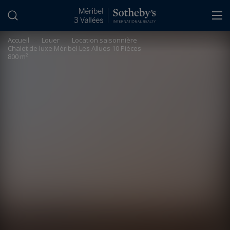
Panneau de gestion des cookies
Accueil
>
Louer
>
Location saisonnière
Chalet de luxe Méribel Les Allues 10 Pièces
800 m²