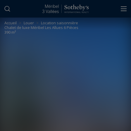
Panneau de gestion des cookies
Accueil
>
Louer
>
Location saisonnière
Chalet de luxe Méribel Les Allues 6 Pièces
390 m²