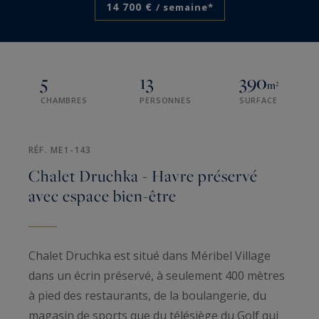
14 700 €
/ semaine*
5
13
390
m²
CHAMBRES
PERSONNES
SURFACE
RÉF. ME1-143
Chalet Druchka - Havre préservé
avec espace bien-être
Chalet Druchka est situé dans Méribel Village
dans un écrin préservé, à seulement 400 mètres
à pied des restaurants, de la boulangerie, du
magasin de sports que du télésiège du Golf qui