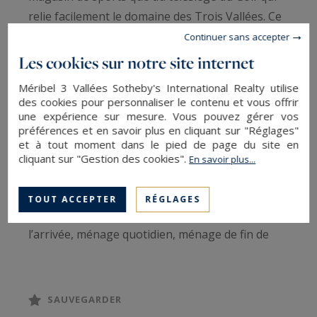
relie facilement le domaine des Trois Vallées. Ce
luxueux chalet peut accueillir 13 personnes dont
Continuer sans accepter
5 enfants. Luxueusement aménagé, le chalet
Les cookies sur notre site internet
poursuit sa décoration entre Moyen Orient et
Méribel 3 Vallées Sotheby's International Realty utilise
Asie Centrale en offrant un espace SPA superbe.
des cookies pour personnaliser le contenu et vous offrir
Une porte sculptée telle une arche du Rajasthan
une expérience sur mesure. Vous pouvez gérer vos
préférences et en savoir plus en cliquant sur "Réglages"
s'ouvre sur un jacuzzi, un espace de remise en
et à tout moment dans le pied de page du site en
forme (vélo elliptique, stepper...)et un hammam à
cliquant sur "Gestion des cookies".
En savoir plus...
l'allure Mauresque apportera la détente méritée
après une journée exaltante sur les pistes.
TOUT ACCEPTER
RÉGLAGES
Services inclus : accueil personnalisé, lits faits à
l’arrivée, ménage quotidien, ménage de fin de
séjour, linge de lit et de maison, peignoirs,
chaussons, produits d'accueil dans toutes les
salles de bains, chauffeur : 8h30 à 9h30 et de
SAUVEGARDER
15h30 à 16h30, notre service de conciergerie.