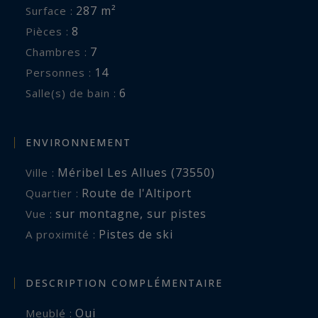
offrant des vues imprenables sur les sommets
287 m²
Surface :
enneigés.
8
Pièces :
7
Chambres :
Le chalet dispose de trois emplacements de
14
Personnes :
parking extérieurs en complément du garage,
6
Salle(s) de bain :
garantissant un accès aisé tout au long de la
saison.
ENVIRONNEMENT
Méribel Les Allues (73550)
Ville :
N° d'enregistrement : 73015017633NH
Route de l'Altiport
Quartier :
sur montagne
,
sur pistes
Vue :
Pistes de ski
A proximité :
DESCRIPTION COMPLÉMENTAIRE
Oui
Meublé :