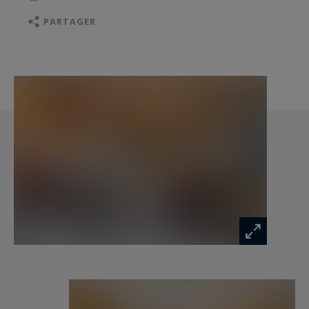
douche et WC,
Espace spa avec jacuzzi, pour des moments de
PARTAGER
relaxation après-ski,
Toilettes indépendantes,
Salon TV, idéal pour des soirées cocooning en
famille.
Rez-de-chaussée :
Hall d’entrée spacieux,
Ski room, pour un retour des pistes en toute
simplicité,
Buanderie équipée,
Toilettes indépendantes,
Garage,
Suite familiale composée d’une chambre double
et d’une chambre enfants avec lits superposés,