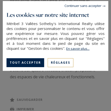
montagne, dans un cadre à la fois intime et
Continuer sans accepter
familial. Il est situé à moins de 80 mètres à pied
Les cookies sur notre site internet
de la remontée mécanique, offrant un accès
incomparable aux pistes.
Méribel 3 Vallées Sotheby's International Realty utilise
des cookies pour personnaliser le contenu et vous offrir
une expérience sur mesure. Vous pouvez gérer vos
D’une superficie d’environ 287 m², ce chalet
préférences et en savoir plus en cliquant sur "Réglages"
d’exception est destiné exclusivement à un usage
et à tout moment dans le pied de page du site en
cliquant sur "Gestion des cookies".
En savoir plus...
d’habitation et de location meublée saisonnière.
Conçu pour accueillir confortablement jusqu’à 14
personnes (dont 12 adultes et 2 enfants), il
TOUT ACCEPTER
RÉGLAGES
s’étend sur quatre niveaux, chacun proposant
des espaces de vie chaleureux et fonctionnels.
Niveau -1 :
Espace de dégagement avec coin jeux,
SAUVEGARDER
Deux chambres doubles en suite avec salle de
IMPRIMER