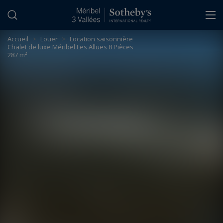
Panneau de gestion des cookies
Accueil
>
Louer
>
Location saisonnière
Chalet de luxe Méribel Les Allues 8 Pièces
287 m²