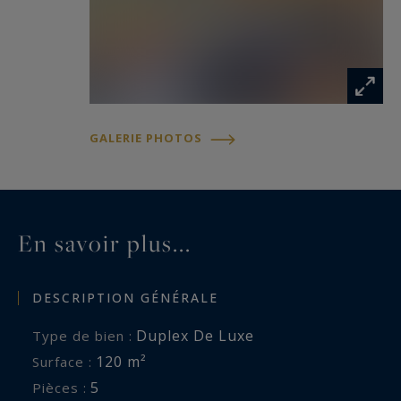
• Luminosité
• Grands espaces
• Décoration cosy
Méribel 3 Vallées Sotheby’s International Realty,
GALERIE PHOTOS
spécialiste de la location d’appartements de luxe
à Méribel.
En savoir plus...
DESCRIPTION GÉNÉRALE
Duplex De Luxe
Type de bien :
120 m²
Surface :
5
Pièces :