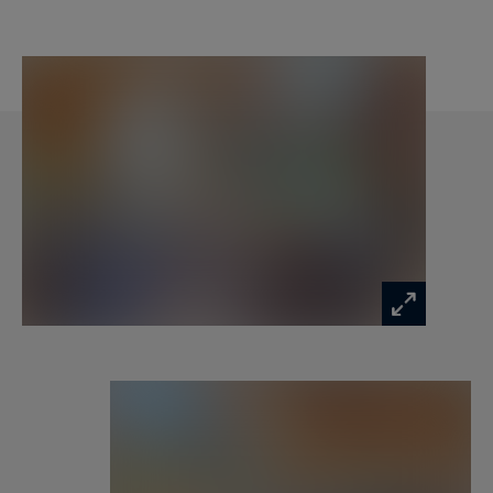
Niveau 2 :
• 2 chambres doubles avec rangements
• Salle de bain avec douche et rangements
• Toilettes indépendantes
• Petit coin salon
Services inclus dans la location :
• Accueil personnalisé
• Linge de lit et de maison
• Chaussons
• Produits d'accueil dans les salles de bain
• Ménage de fin de séjour
• Service de conciergerie
Points forts :
• Salon cathédrale