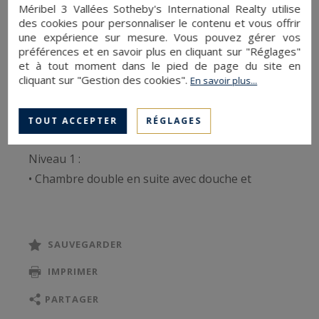
Méribel 3 Vallées Sotheby's International Realty utilise
chambres doubles, un dortoir en suite avec lit
des cookies pour personnaliser le contenu et vous offrir
une expérience sur mesure. Vous pouvez gérer vos
superposé (2 couchages), une salle de bain
préférences et en savoir plus en cliquant sur "Réglages"
supplémentaire, une cuisine ouverte sur la salle
et à tout moment dans le pied de page du site en
à manger, un salon cathédrale avec grande
cliquant sur "Gestion des cookies".
En savoir plus...
cheminée, un ski room, un balcon exposé sud et
une place de parking extérieure.
TOUT ACCEPTER
RÉGLAGES
Niveau 1 :
• Chambre double en suite avec douche et
rangements
• Dortoir en suite avec 1 lit superposé (2
couchages), douche et rangements
SAUVEGARDER
• Cuisine équipée ouverte sur salle à manger
IMPRIMER
• Salon avec cheminée à bois
• Terrasse de 50 m² exposée sud
PARTAGER