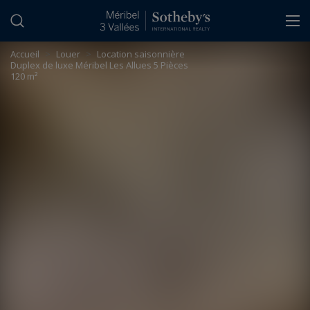
Panneau de gestion des cookies
Accueil
>
Louer
>
Location saisonnière
Duplex de luxe Méribel Les Allues 5 Pièces
120 m²