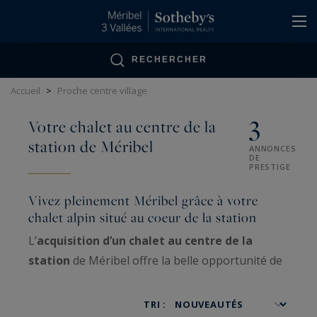
Panneau de gestion des cookies
RECHERCHER
Accueil
>
Proche centre village
3
Votre chalet au centre de la
station de Méribel
ANNONCES
DE
PRESTIGE
Vivez pleinement Méribel grâce à votre
chalet alpin situé au coeur de la station
L’
acquisition d’un chalet au centre de la
station
de Méribel offre la belle opportunité de
profiter de l’animation du célèbre
village alpin
et de l’atmosphère feutrée d’une propriété de
TRI :