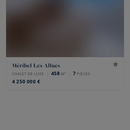
Méribel Les Allues
458
7
CHALET DE LUXE
M²
PIÈCES
4 250 000 €