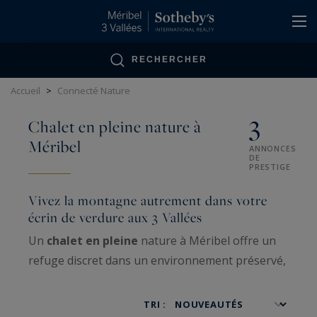
Panneau de gestion des cookies
RECHERCHER
Accueil
>
Connecté Nature
3
Chalet en pleine nature à
Méribel
ANNONCES
DE
PRESTIGE
Vivez la montagne autrement dans votre
écrin de verdure aux 3 Vallées
Un
chalet en pleine
nature à Méribel offre un
refuge discret dans un environnement préservé,
où le paysage s’invite à chaque fenêtre. À
Méribel, au cœur des 3 Vallées, certaines
TRI :