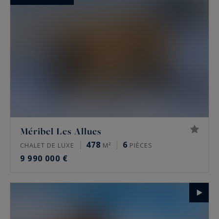
Méribel Les Allues
478
6
CHALET DE LUXE
M²
PIÈCES
9 990 000 €