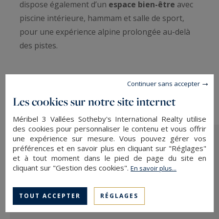
dispose également d’un
espace bien-être
avec
piscine intérieure, hammam et salle de sport,
pour une expérience alpine prolongée au-delà
des pistes.
Continuer sans accepter
Les cookies sur notre site internet
Méribel 3 Vallées Sotheby's International Realty utilise
des cookies pour personnaliser le contenu et vous offrir
une expérience sur mesure. Vous pouvez gérer vos
préférences et en savoir plus en cliquant sur "Réglages"
et à tout moment dans le pied de page du site en
cliquant sur "Gestion des cookies".
En savoir plus...
Méribel et les 3 Vallées, un
environnement naturel d’exception
TOUT ACCEPTER
RÉGLAGES
recherché toute l’année