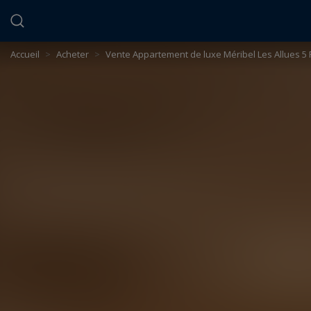
Panneau de gestion des cookies
Accueil
>
Acheter
>
Vente Appartement de luxe Méribel Les Allues 5 