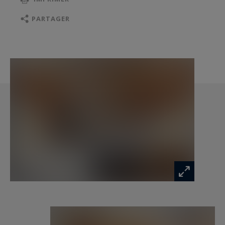
offrir confort et intimité à chacun. Il se compose
d’une suite parentale avec salle de bain privative,
PARTAGER
d’une deuxième chambre avec salle de douche,
ainsi que de deux chambres doubles partageant
une salle d’eau. Cette configuration permet
d’accueillir jusqu’à dix personnes dans les
meilleures conditions, qu’il s’agisse d’un séjour
en famille ou entre amis.
La résidence propose également des
équipements de standing qui viennent parfaire
l’expérience : une piscine intérieure chauffée et
une salle de sport moderne, idéales pour
prolonger les instants de bien-être. Véritable
havre de confort, ce bien s’impose comme une
opportunité rare pour profiter pleinement de la