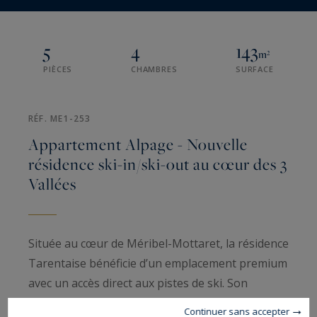
5
4
143
m²
PIÈCES
CHAMBRES
SURFACE
RÉF. ME1-253
Appartement Alpage - Nouvelle
résidence ski-in/ski-out au cœur des 3
Vallées
Située au cœur de Méribel-Mottaret, la résidence
Tarentaise bénéficie d’un emplacement premium
avec un accès direct aux pistes de ski. Son
orientation plein sud offre un ensoleillement
Continuer sans accepter