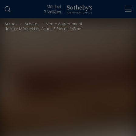
Panneau de gestion des cookies
Accueil
>
Acheter
>
Vente Appartement
de luxe Méribel Les Allues 5 Pièces 143 m²