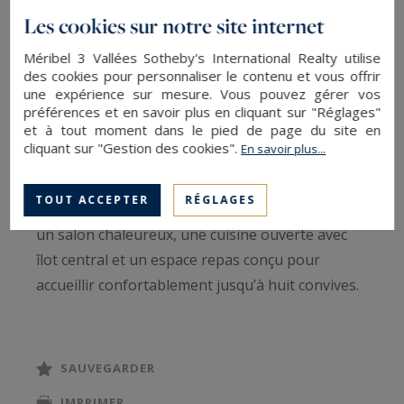
généreux tout au long de la journée et révèle un
Les cookies sur notre site internet
panorama exceptionnel sur l’un des plus beaux
massifs de la vallée. Une adresse rare qui
Méribel 3 Vallées Sotheby's International Realty utilise
des cookies pour personnaliser le contenu et vous offrir
conjugue authenticité alpine et prestations haut
une expérience sur mesure. Vous pouvez gérer vos
de gamme.
préférences et en savoir plus en cliquant sur "Réglages"
et à tout moment dans le pied de page du site en
cliquant sur "Gestion des cookies".
En savoir plus...
Cet appartement de 142 m² séduit par sa belle
pièce de vie conviviale et élégante. Lumineux
TOUT ACCEPTER
RÉGLAGES
grâce à de larges ouvertures, le séjour regroupe
un salon chaleureux, une cuisine ouverte avec
îlot central et un espace repas conçu pour
accueillir confortablement jusqu’à huit convives.
Ce vaste espace invite au partage et à la détente
après une journée sur les pistes.
SAUVEGARDER
L’espace nuit est judicieusement agencé pour
IMPRIMER