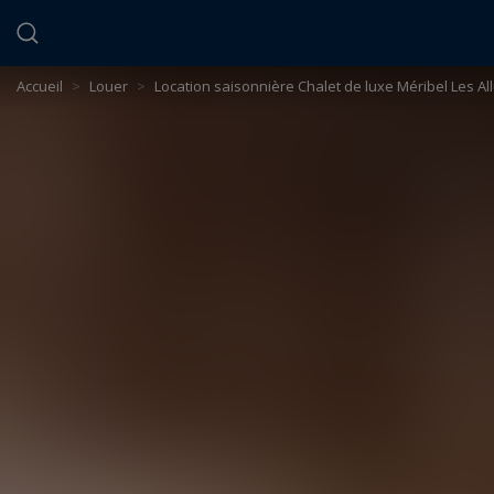
Panneau de gestion des cookies
Accueil
>
Louer
>
Location saisonnière Chalet de luxe Méribel Les Al