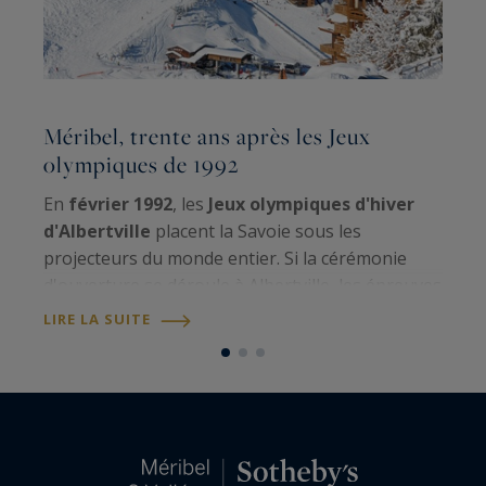
Méribel, trente ans après les Jeux
L
olympiques de 1992
i
En
février 1992
, les
Jeux olympiques d'hiver
d'Albertville
placent la Savoie sous les
c
projecteurs du monde entier. Si la cérémonie
i
d'ouverture se déroule à Albertville, les épreuves
u
sont réparties dans plusieurs
stations de la
r
LIRE LA SUITE
L
Tarentaise
, chacune mettant en avant son…
r
d