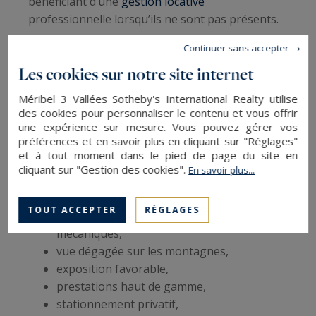
bénéficiant d’une
gestion locative
professionnelle lorsqu’ils ne sont pas présents.
Continuer sans accepter
Quels sont les biens recherchés par
Les cookies sur notre site internet
les acheteurs à Méribel ?
Méribel 3 Vallées Sotheby's International Realty utilise
des cookies pour personnaliser le contenu et vous offrir
Le marché immobilier de Méribel reste marqué
une expérience sur mesure. Vous pouvez gérer vos
par une offre relativement limitée, notamment
préférences et en savoir plus en cliquant sur "Réglages"
sur les emplacements les plus recherchés. Les
et à tout moment dans le pied de page du site en
acquéreurs accordent aujourd’hui une attention
cliquant sur "Gestion des cookies".
En savoir plus...
particulière à plusieurs critères :
TOUT ACCEPTER
RÉGLAGES
proximité des pistes et des remontées
mécaniques,
vue dégagée sur les montagnes,
exposition favorable,
prestations haut de gamme,
stationnement privatif,