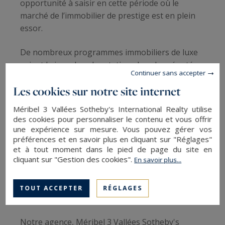
opportunité à saisir en cette période où le
marché de l’immobilier de prestige est en plein
essor.
De nombreux programmes immobiliers de luxe
voient le jour dans les stations les plus réputées
Continuer sans accepter
des Alpes : Méribel, Megève, Courchevel... Ces
Les cookies sur notre site internet
lieux de villégiature sont appréciés d'une
clientèle prestigieuse et exigeante pour leurs
Méribel 3 Vallées Sotheby's International Realty utilise
authenticités et la qualité exceptionnelle de leurs
des cookies pour personnaliser le contenu et vous offrir
services. Ces atouts représentent un potentiel à
une expérience sur mesure. Vous pouvez gérer vos
préférences et en savoir plus en cliquant sur "Réglages"
ne pas négliger pour votre projet
et à tout moment dans le pied de page du site en
d’investissement locatif.
cliquant sur "Gestion des cookies".
En savoir plus...
La valeur des conseils d'un expert en
TOUT ACCEPTER
RÉGLAGES
immobilier de montagne
Notre agence, Méribel 3 Vallées Sotheby's