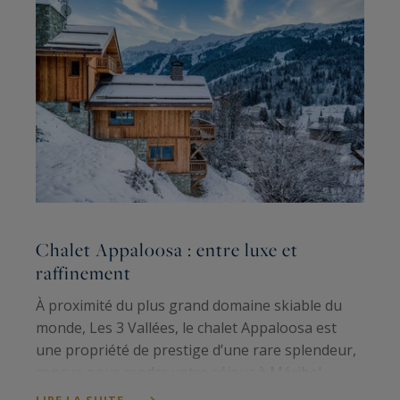
Chalet Appaloosa : entre luxe et
N
raffinement
À proximité du plus grand domaine skiable du
A
monde, Les 3 Vallées, le chalet Appaloosa est
c
une propriété de prestige d’une rare splendeur,
p
conçue pour rendre votre séjour à Méribel
d
inoubliable. Penchons-nous ici sur les
t