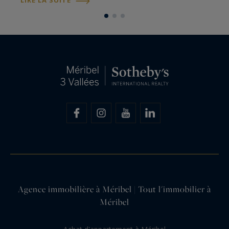
LIRE LA SUITE
L
prestations que réserve ce cocon idéal pour...
c
Agence immobilière à Méribel | Tout l'immobilier à
Méribel