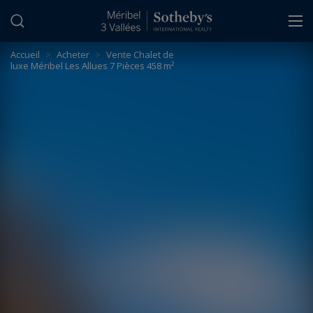
Panneau de gestion des cookies
Accueil
>
Acheter
>
Vente Chalet de
luxe Méribel Les Allues 7 Pièces 458 m²