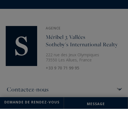
AGENCE
Méribel 3 Vallées
Sotheby's International Realty
222 rue des Jeux Olympiques
73550 Les Allues, France
+33 9 70 71 99 95
DEMANDE DE RENDEZ-VOUS
MESSAGE
Les informations recueillies sur ce formulaire sont enregistrées dans un
fichier informatisé par la société Méribel 3 Vallées Sotheby's
International Realty pour la gestion et le suivi de votre demande.
Conformément à la loi "Informatique et liberté", vous pouvez exercer
votre droit d'accès aux données vous concernant et les faire rectifier en