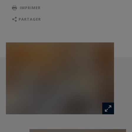
d'ajouter une chambre, un sauna ou un
IMPRIMER
hammam. C'est un véritable coup de cœur pour
les amoureux de la montagne en toute saison, à
PARTAGER
découvrir absolument.
Agencement du Chalet
Rez-de-chaussée :
Hall d’entrée
Buanderie
WC indépendant
Appartement (séjour/cuisine, salle à manger,
chambre double avec salle de douche et WC)
Piscine
Espace gym