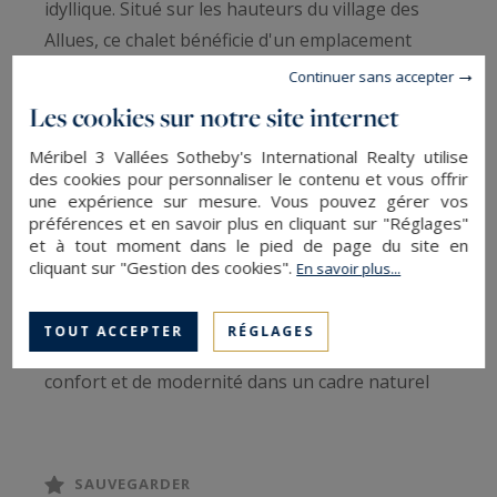
idyllique. Situé sur les hauteurs du village des
Allues, ce chalet bénéficie d'un emplacement
privilégié, en position dominante et plein Sud,
Continuer sans accepter
offrant un ensoleillement optimal toute l'année.
Les cookies sur notre site internet
Les panoramas sur les massifs environnants
Méribel 3 Vallées Sotheby's International Realty utilise
sont époustouflants.
des cookies pour personnaliser le contenu et vous offrir
une expérience sur mesure. Vous pouvez gérer vos
préférences et en savoir plus en cliquant sur "Réglages"
Ce chalet de dernière génération combine
et à tout moment dans le pied de page du site en
confort optimal et ambiance montagne
cliquant sur "Gestion des cookies".
En savoir plus...
contemporaine soignée sur près de 450 m². Il
dispose d'un large espace de détente avec
TOUT ACCEPTER
RÉGLAGES
piscine, jacuzzi et gym, créant un havre de
confort et de modernité dans un cadre naturel
paisible. Les volumes généreux de ce chalet
permettent une modularité de la distribution
intérieure selon les besoins, avec la possibilité
SAUVEGARDER