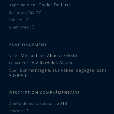
Chalet De Luxe
Type de bien :
Niveau 2 :
458 m²
Surface :
Dégagement
7
Pièces :
Deux chambres doubles en suite avec salle de
5
Chambres :
douche et WC
Chambre de maître en suite avec salle de
bains/douche et WC
ENVIRONNEMENT
Méribel Les Allues (73550)
Ville :
Annexes :
Le Villard des Allues
Quartier :
Grand jardin paysagé
sur montagne
,
sur vallée
,
dégagée
,
sans
Vue :
Triple garage
vis-à-vis
4 emplacements de parking extérieurs
DESCRIPTION COMPLÉMENTAIRE
2018
Année de construction :
1
piscine :